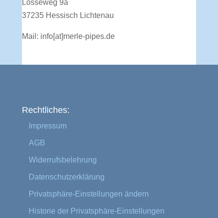
Losseweg 9a
37235 Hessisch Lichtenau
Mail:
info[at]merle-pipes.de
Rechtliches:
Impressum
AGB
Widerrufsbelehrung
Datenschutzerklärung
Privatsphäre-Einstellungen ändern
Historie der Privatsphäre-Einstellungen