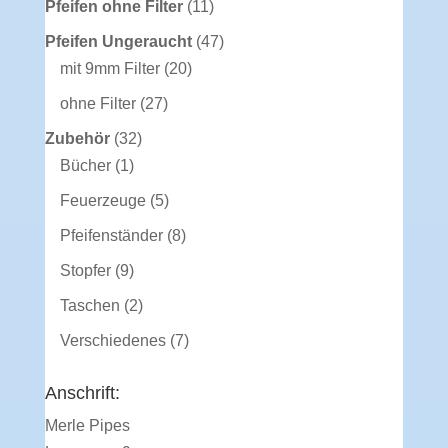
11
Pfeifen ohne Filter
11
Produkte
47
Pfeifen Ungeraucht
47
20
Produkte
mit 9mm Filter
20
Produkte
27
ohne Filter
27
Produkte
32
Zubehör
32
1
Produkte
Bücher
1
Produkt
5
Feuerzeuge
5
Produkte
8
Pfeifenständer
8
Produkte
9
Stopfer
9
Produkte
2
Taschen
2
Produkte
7
Verschiedenes
7
Produkte
Anschrift:
Merle Pipes