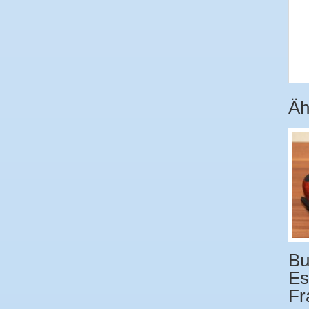
Äh
Bu
Es
Fr