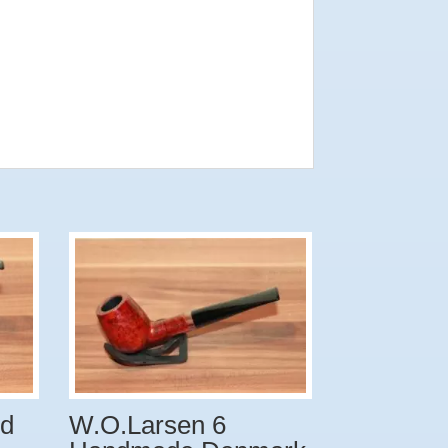
ed
W.O.Larsen 6