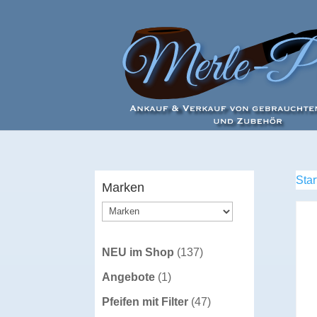
Star
Marken
137
NEU im Shop
137
Produkte
1
Angebote
1
Produkt
47
Pfeifen mit Filter
47