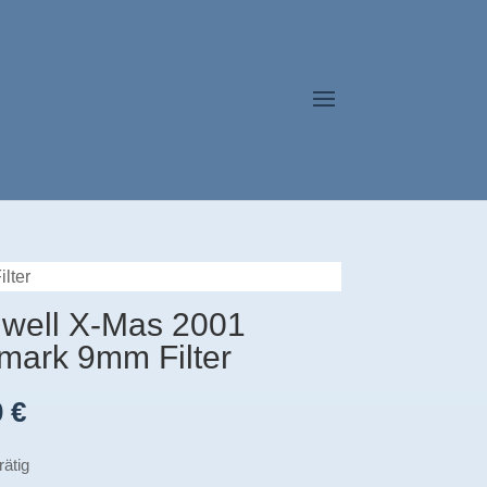
lter
well X-Mas 2001
mark 9mm Filter
0
€
rätig