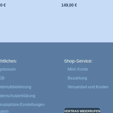
00
€
149,00
€
htliches:
Shop-Service:
mpressum
Mein Konto
GB
Bezahlung
derrufsbelehrung
Versandart und Kosten
tenschutzerklärung
ivatsphäre-Einstellungen
ndern
VERTRAG WIDERRUFEN