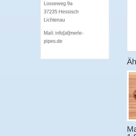
Losseweg 9a
37235 Hessisch
Lichtenau
Mail:
info[at]merle-
pipes.de
Äh
Ma