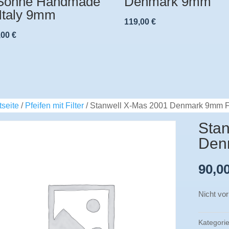
Sonne Handmade
Denmark 9mm
 Italy 9mm
119,00
€
,00
€
tseite
/
Pfeifen mit Filter
/ Stanwell X-Mas 2001 Denmark 9mm Fi
Stan
Den
90,0
Nicht vor
Kategori