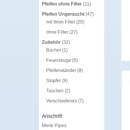
Produkte
11
Pfeifen ohne Filter
11
Produkte
47
Pfeifen Ungeraucht
47
20
Produkte
mit 9mm Filter
20
Produkte
27
ohne Filter
27
Produkte
32
Zubehör
32
1
Produkte
Bücher
1
Produkt
5
Feuerzeuge
5
Produkte
8
Pfeifenständer
8
Produkte
9
Stopfer
9
Produkte
2
Taschen
2
Produkte
7
Verschiedenes
7
Produkte
Anschrift:
Merle Pipes