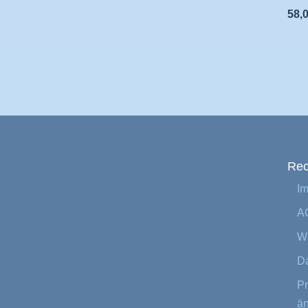
58,
Rec
I
A
Wi
Da
Pr
ä