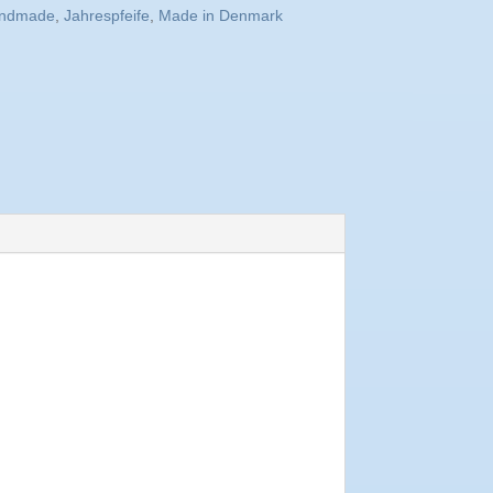
ndmade
,
Jahrespfeife
,
Made in Denmark