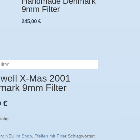
Handmade Denmark
9mm Filter
245,00
€
lter
well X-Mas 2001
mark 9mm Filter
0
€
rätig
en:
NEU im Shop
,
Pfeifen mit Filter
Schlagwörter: