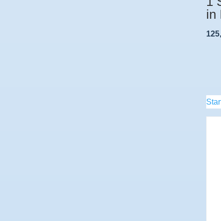
1 
in
125
Star