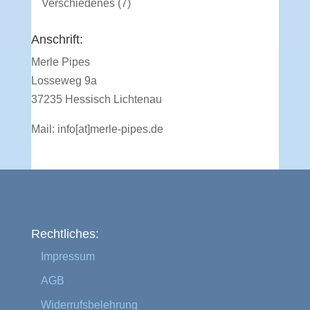
7
Verschiedenes
7
Produkte
Anschrift:
Merle Pipes
Losseweg 9a
37235 Hessisch Lichtenau
Mail:
info[at]merle-pipes.de
Rechtliches:
Impressum
AGB
Widerrufsbelehrung