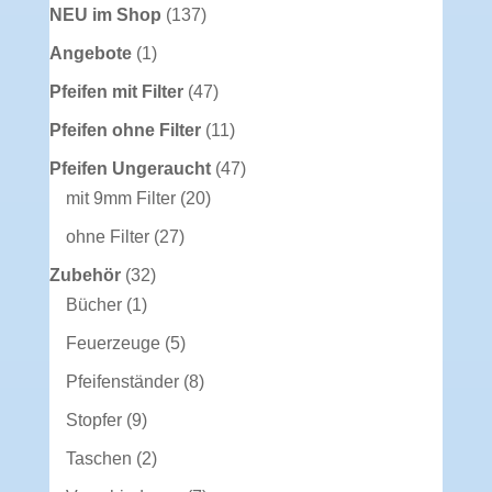
137
NEU im Shop
137
Produkte
1
Angebote
1
Produkt
47
Pfeifen mit Filter
47
Produkte
11
Pfeifen ohne Filter
11
Produkte
47
Pfeifen Ungeraucht
47
20
Produkte
mit 9mm Filter
20
Produkte
27
ohne Filter
27
Produkte
32
Zubehör
32
1
Produkte
Bücher
1
Produkt
5
Feuerzeuge
5
Produkte
8
Pfeifenständer
8
Produkte
9
Stopfer
9
Produkte
2
Taschen
2
Produkte