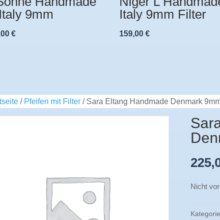
Sonne Handmade
Niger L Handmade
 Italy 9mm
Italy 9mm Filter
,00
€
159,00
€
tseite
/
Pfeifen mit Filter
/ Sara Eltang Handmade Denmark 9mm 
Sar
Den
225,
Nicht vor
Kategori