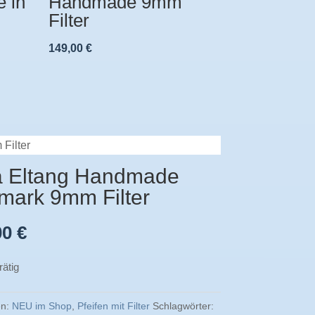
 in
Handmade 9mm
Filter
149,00
€
Filter
a Eltang Handmade
mark 9mm Filter
00
€
rätig
en:
NEU im Shop
,
Pfeifen mit Filter
Schlagwörter: