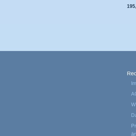
195
Rec
I
A
Wi
Da
Pr
ä