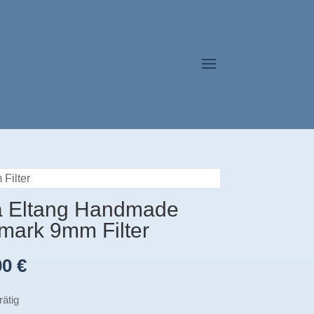
Filter
a Eltang Handmade
mark 9mm Filter
00
€
rätig