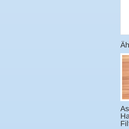
Äh
As
Ha
Fil