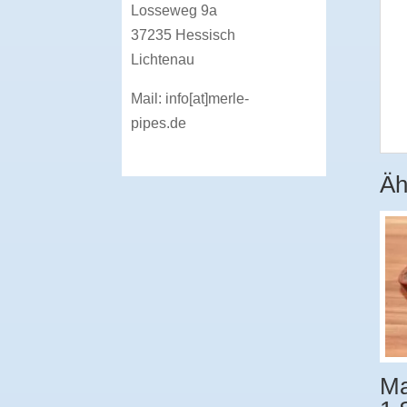
Losseweg 9a
37235 Hessisch
Lichtenau
Mail:
info[at]merle-
pipes.de
Äh
Ma