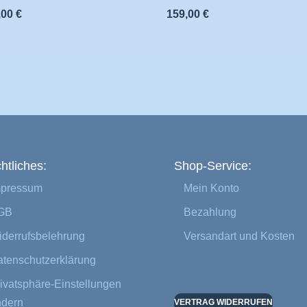
,00
€
159,00
€
htliches:
Shop-Service:
mpressum
Mein Konto
GB
Bezahlung
derrufsbelehrung
Versandart und Kosten
tenschutzerklärung
ivatsphäre-Einstellungen
ndern
VERTRAG WIDERRUFEN