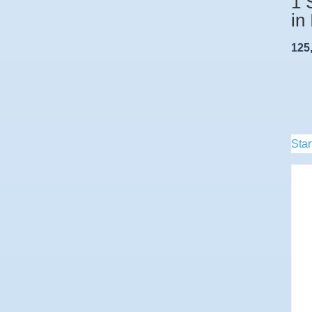
1 
in
125
Star