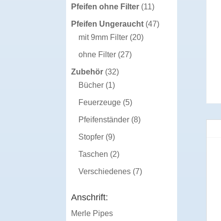
Produkte
11
Pfeifen ohne Filter
11
Produkte
47
Pfeifen Ungeraucht
47
20
Produkte
mit 9mm Filter
20
Produkte
27
ohne Filter
27
Produkte
32
Zubehör
32
1
Produkte
Bücher
1
Produkt
5
Feuerzeuge
5
Produkte
8
Pfeifenständer
8
Produkte
9
Stopfer
9
Produkte
2
Taschen
2
Produkte
7
Verschiedenes
7
Produkte
Anschrift:
Merle Pipes