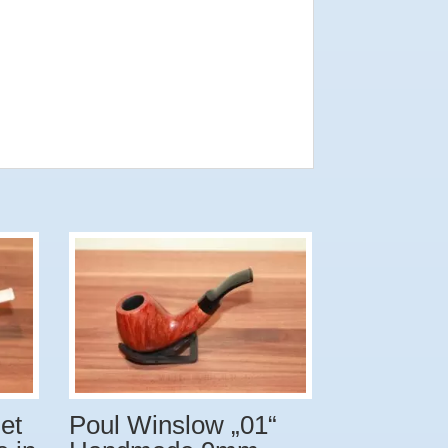
et
Poul Winslow „01“