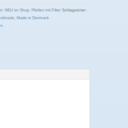
en:
NEU im Shop
,
Pfeifen mit Filter
Schlagwörter:
ndmade
,
Made in Denmark
om