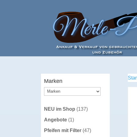
Star
Marken
137
NEU im Shop
137
Produkte
1
Angebote
1
Produkt
47
Pfeifen mit Filter
47