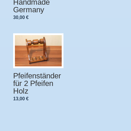
Handmade
Preis
Preis
Germany
war:
ist:
30,00
€
50,00 €
35,00 €.
Pfeifenständer
für 2 Pfeifen
Holz
13,00
€