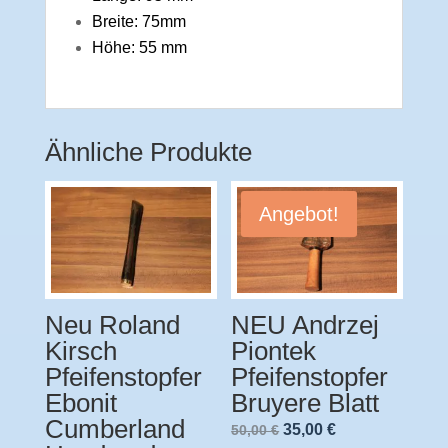
Breite: 75mm
Höhe: 55 mm
Ähnliche Produkte
Angebot!
Neu Roland
NEU Andrzej
Kirsch
Piontek
Pfeifenstopfer
Pfeifenstopfer
Ebonit
Bruyere Blatt
Cumberland
Ursprünglicher
Aktueller
35,00
€
50,00
€