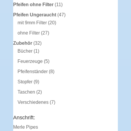
Produkte
11
Pfeifen ohne Filter
11
Produkte
47
Pfeifen Ungeraucht
47
20
Produkte
mit 9mm Filter
20
Produkte
27
ohne Filter
27
Produkte
32
Zubehör
32
1
Produkte
Bücher
1
Produkt
5
Feuerzeuge
5
Produkte
8
Pfeifenständer
8
Produkte
9
Stopfer
9
Produkte
2
Taschen
2
Produkte
7
Verschiedenes
7
Produkte
Anschrift:
Merle Pipes