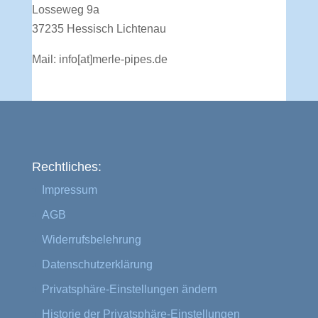
Losseweg 9a
37235 Hessisch Lichtenau
Mail:
info[at]merle-pipes.de
Rechtliches:
Impressum
AGB
Widerrufsbelehrung
Datenschutzerklärung
Privatsphäre-Einstellungen ändern
Historie der Privatsphäre-Einstellungen