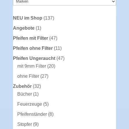
137
NEU im Shop
137
Produkte
1
Angebote
1
Produkt
47
Pfeifen mit Filter
47
Produkte
11
Pfeifen ohne Filter
11
Produkte
47
Pfeifen Ungeraucht
47
20
Produkte
mit 9mm Filter
20
Produkte
27
ohne Filter
27
Produkte
32
Zubehör
32
1
Produkte
Bücher
1
Produkt
5
Feuerzeuge
5
Produkte
8
Pfeifenständer
8
Produkte
9
Stopfer
9