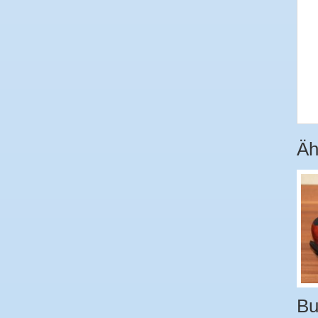
Äh
Bu