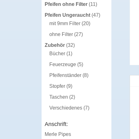
Produkte
11
Pfeifen ohne Filter
11
Produkte
47
Pfeifen Ungeraucht
47
20
Produkte
mit 9mm Filter
20
Produkte
27
ohne Filter
27
Produkte
32
Zubehör
32
1
Produkte
Bücher
1
Produkt
5
Feuerzeuge
5
Produkte
8
Pfeifenständer
8
Produkte
9
Stopfer
9
Produkte
2
Taschen
2
Produkte
7
Verschiedenes
7
Produkte
Anschrift:
Merle Pipes