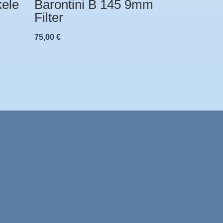
kele
Barontini B 145 9mm
Filter
75,00
€