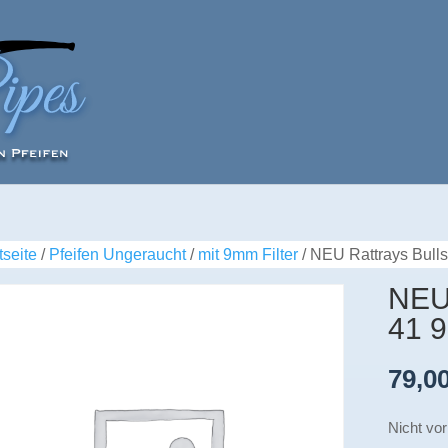
tseite
/
Pfeifen Ungeraucht
/
mit 9mm Filter
/ NEU Rattrays Bull
NEU 
41 9
79,0
Nicht vor