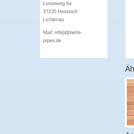
Losseweg 9a
37235 Hessisch
Lichtenau
Mail:
info[at]merle-
pipes.de
Äh