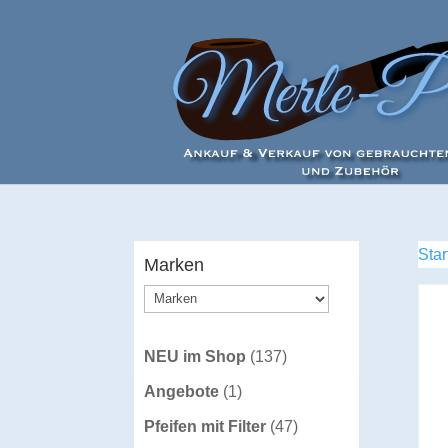
Star
Marken
137
NEU im Shop
137
Produkte
1
Angebote
1
Produkt
47
Pfeifen mit Filter
47