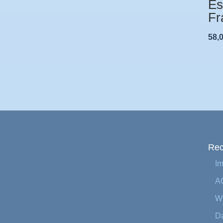
Es
Fr
58,
Rec
I
A
Wi
Da