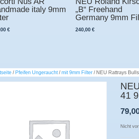
corti Nus AR
NEU Roland Kirs
ndmade italy 9mm
„B“ Freehand
ter
Germany 9mm Fil
,00
€
240,00
€
tseite
/
Pfeifen Ungeraucht
/
mit 9mm Filter
/ NEU Rattrays Bull
NEU 
41 9
79,0
Nicht vor