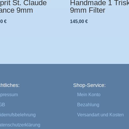
prit St. Claude
Handmade 1 Tris
ance 9mm
9mm Filter
00
€
145,00
€
htliches:
Shop-Service:
mpressum
Mein Konto
GB
Bezahlung
derrufsbelehrung
Versandart und Kosten
tenschutzerklärung