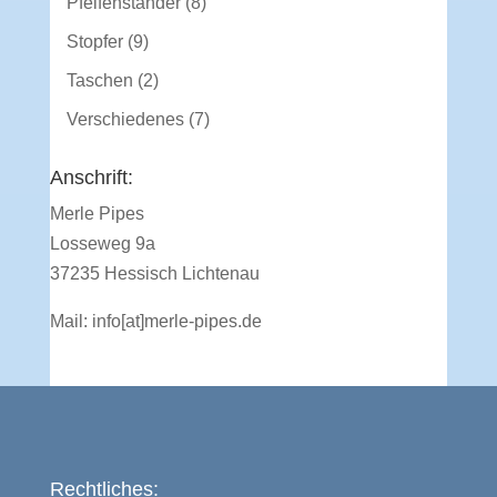
8
Pfeifenständer
8
Produkte
9
Stopfer
9
Produkte
2
Taschen
2
Produkte
7
Verschiedenes
7
Produkte
Anschrift:
Merle Pipes
Losseweg 9a
37235 Hessisch Lichtenau
Mail:
info[at]merle-pipes.de
Rechtliches: