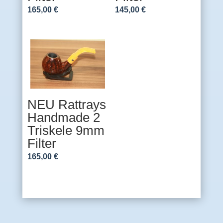
165,00
€
145,00
€
NEU Rattrays
Handmade 2
Triskele 9mm
Filter
165,00
€