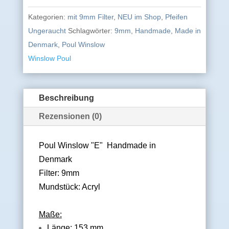
Kategorien:
mit 9mm Filter
,
NEU im Shop
,
Pfeifen
Ungeraucht
Schlagwörter:
9mm
,
Handmade
,
Made in
Denmark
,
Poul Winslow
Winslow Poul
Beschreibung
Rezensionen (0)
Poul Winslow
"E"
Handmade in
Denmark
Filter: 9mm
Mundstück: Acryl
Maße:
Länge: 153 mm