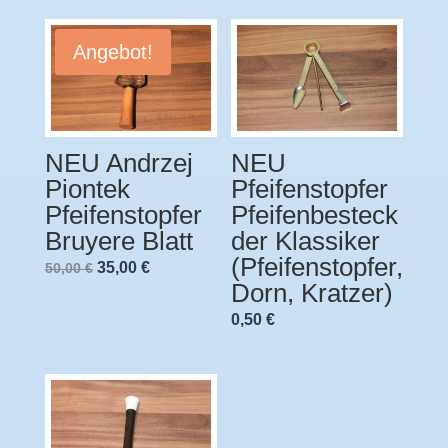
Angebot!
NEU Andrzej
NEU
Piontek
Pfeifenstopfer
Pfeifenstopfer
Pfeifenbesteck
Bruyere Blatt
der Klassiker
(Pfeifenstopfer,
Ursprünglicher
Aktueller
35,00
€
50,00
€
Dorn, Kratzer)
Preis
Preis
0,50
€
war:
ist:
50,00 €
35,00 €.