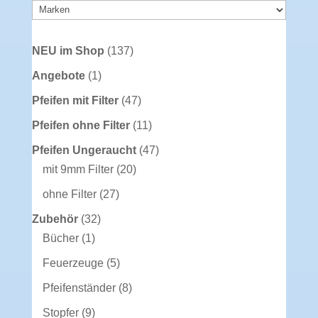
137
NEU im Shop
137
Produkte
1
Angebote
1
Produkt
47
Pfeifen mit Filter
47
Produkte
11
Pfeifen ohne Filter
11
Produkte
47
Pfeifen Ungeraucht
47
20
Produkte
mit 9mm Filter
20
Produkte
27
ohne Filter
27
Produkte
32
Zubehör
32
1
Produkte
Bücher
1
Produkt
5
Feuerzeuge
5
Produkte
8
Pfeifenständer
8
Produkte
9
Stopfer
9