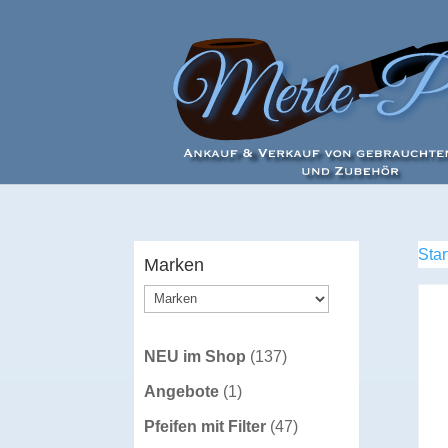
Star
Marken
137
NEU im Shop
137
Produkte
1
Angebote
1
Produkt
47
Pfeifen mit Filter
47