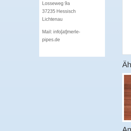
Losseweg 9a
37235 Hessisch
Lichtenau
Mail:
info[at]merle-
pipes.de
Äh
An