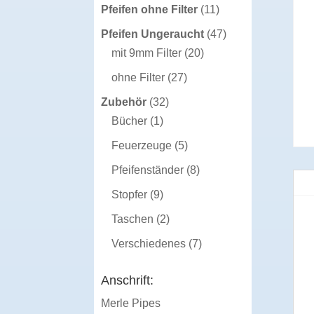
Produkte
11
Pfeifen ohne Filter
11
Produkte
47
Pfeifen Ungeraucht
47
20
Produkte
mit 9mm Filter
20
Produkte
27
ohne Filter
27
Produkte
32
Zubehör
32
1
Produkte
Bücher
1
Produkt
5
Feuerzeuge
5
Produkte
8
Pfeifenständer
8
Produkte
9
Stopfer
9
Produkte
2
Taschen
2
Produkte
7
Verschiedenes
7
Produkte
Anschrift:
Merle Pipes