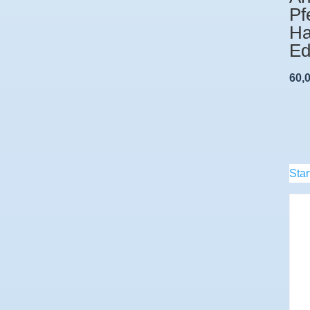
Pf
Ha
Ed
60,
Star