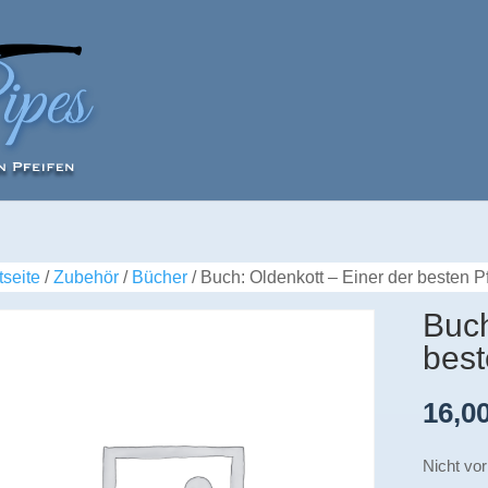
tseite
/
Zubehör
/
Bücher
/ Buch: Oldenkott – Einer der besten P
Buch
best
16,0
Nicht vor