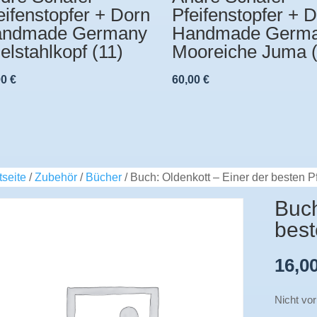
eifenstopfer + Dorn
Pfeifenstopfer + 
ndmade Germany
Handmade Germ
elstahlkopf (11)
Mooreiche Juma 
00
€
60,00
€
tseite
/
Zubehör
/
Bücher
/ Buch: Oldenkott – Einer der besten P
Buch
best
16,0
Nicht vor