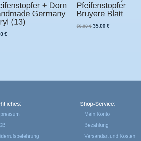
eifenstopfer + Dorn
Pfeifenstopfer
ndmade Germany
Bruyere Blatt
ryl (13)
Ursprünglicher
Aktueller
35,00
€
50,00
€
00
€
Preis
Preis
war:
ist:
50,00 €
35,00 €.
htliches:
Shop-Service:
mpressum
Mein Konto
GB
Bezahlung
derrufsbelehrung
Versandart und Kosten