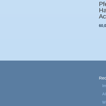
Pf
Ha
Ac
60,
Rec
I
A
Wi