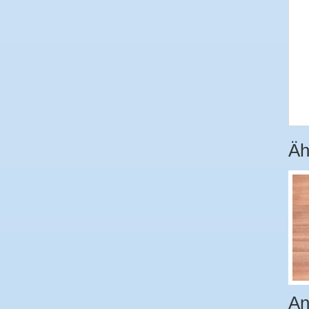
Äh
An