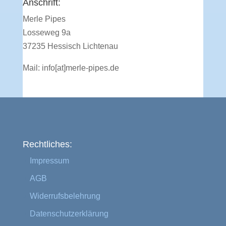
Anschrift:
Merle Pipes
Losseweg 9a
37235 Hessisch Lichtenau
Mail:
info[at]merle-pipes.de
Rechtliches:
Impressum
AGB
Widerrufsbelehrung
Datenschutzerklärung