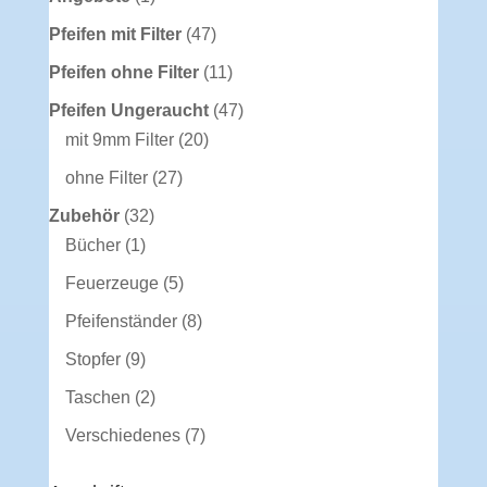
Produkt
47
Pfeifen mit Filter
47
Produkte
11
Pfeifen ohne Filter
11
Produkte
47
Pfeifen Ungeraucht
47
20
Produkte
mit 9mm Filter
20
Produkte
27
ohne Filter
27
Produkte
32
Zubehör
32
1
Produkte
Bücher
1
Produkt
5
Feuerzeuge
5
Produkte
8
Pfeifenständer
8
Produkte
9
Stopfer
9
Produkte
2
Taschen
2
Produkte
7
Verschiedenes
7
Produkte