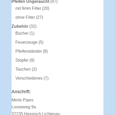
47
Pfeifen Ungeraucht
47
20
Produkte
mit 9mm Filter
20
Produkte
27
ohne Filter
27
Produkte
32
Zubehör
32
1
Produkte
Bücher
1
Produkt
5
Feuerzeuge
5
Produkte
8
Pfeifenständer
8
Produkte
9
Stopfer
9
Produkte
2
Taschen
2
Produkte
7
Verschiedenes
7
Produkte
Anschrift:
Merle Pipes
Losseweg 9a
37235 Hessisch Lichtenau