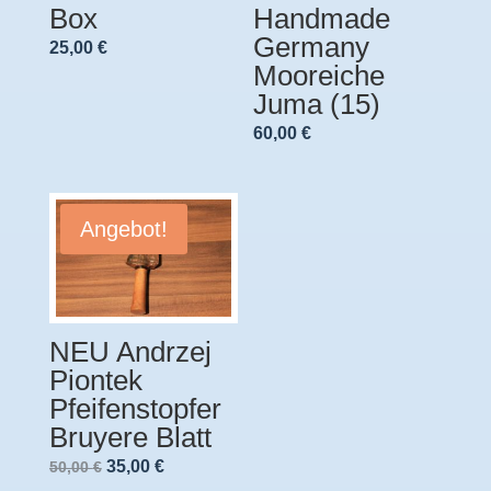
Box
Handmade
Germany
25,00
€
Mooreiche
Juma (15)
60,00
€
Angebot!
NEU Andrzej
Piontek
Pfeifenstopfer
Bruyere Blatt
Ursprünglicher
Aktueller
35,00
€
50,00
€