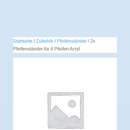
Preis
Preis
war:
ist:
50,00 €
35,00 €.
Startseite
/
Zubehör
/
Pfeifenständer
/ 2x
Pfeifenständer für 4 Pfeifen Acryl