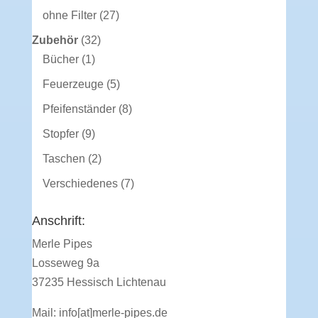
Produkte
27
ohne Filter
27
Produkte
32
Zubehör
32
1
Produkte
Bücher
1
Produkt
5
Feuerzeuge
5
Produkte
8
Pfeifenständer
8
Produkte
9
Stopfer
9
Produkte
2
Taschen
2
Produkte
7
Verschiedenes
7
Produkte
Anschrift:
Merle Pipes
Losseweg 9a
37235 Hessisch Lichtenau
Mail:
info[at]merle-pipes.de