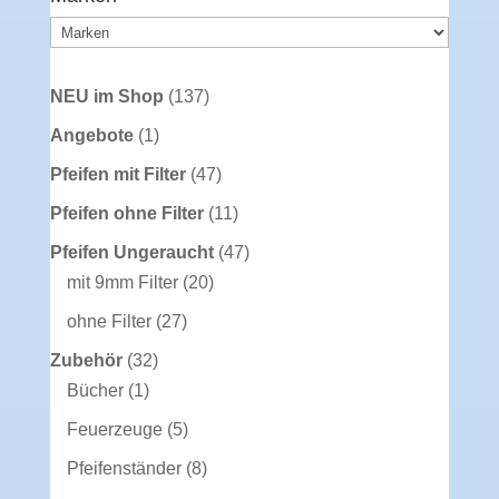
137
NEU im Shop
137
Produkte
1
Angebote
1
Produkt
47
Pfeifen mit Filter
47
Produkte
11
Pfeifen ohne Filter
11
Produkte
47
Pfeifen Ungeraucht
47
20
Produkte
mit 9mm Filter
20
Produkte
27
ohne Filter
27
Produkte
32
Zubehör
32
1
Produkte
Bücher
1
Produkt
5
Feuerzeuge
5
Produkte
8
Pfeifenständer
8
Produkte