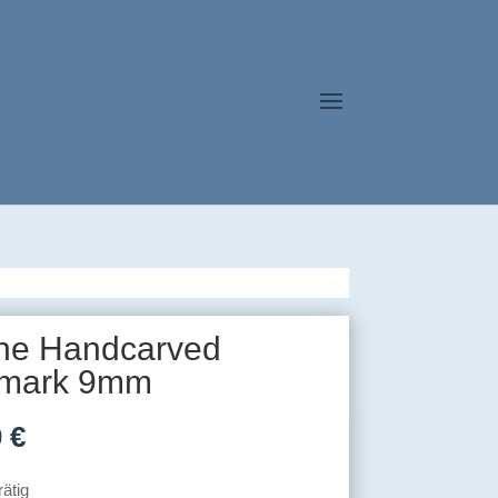
rne Handcarved
mark 9mm
0
€
rätig