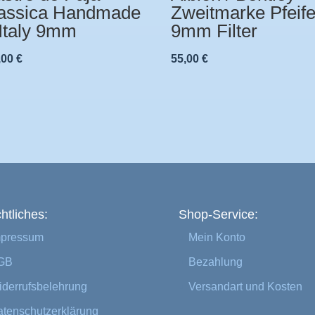
assica Handmade
Zweitmarke Pfeif
 Italy 9mm
9mm Filter
,00
€
55,00
€
htliches:
Shop-Service:
mpressum
Mein Konto
GB
Bezahlung
derrufsbelehrung
Versandart und Kosten
tenschutzerklärung