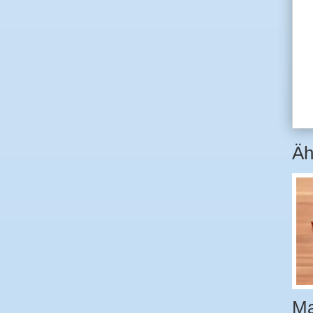
Äh
Ma