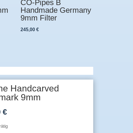
CO-Pipes B
9mm
Handmade Germany
9mm Filter
245,00
€
rne Handcarved
mark 9mm
0
€
rätig