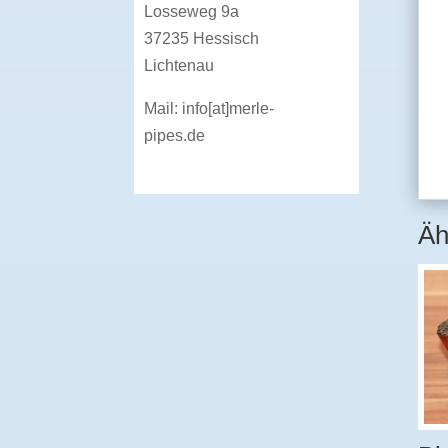
Losseweg 9a
37235 Hessisch
Lichtenau
Mail:
info[at]merle-
pipes.de
Äh