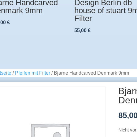
arne Handcarved
Design Berlin db
enmark 9mm
house of stuart 
Filter
,00
€
55,00
€
tseite
/
Pfeifen mit Filter
/ Bjarne Handcarved Denmark 9mm
Bja
Den
85,0
Nicht vor