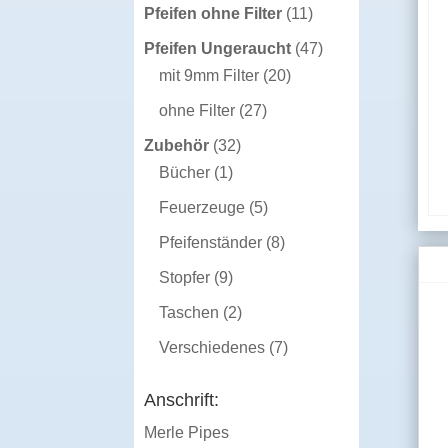
Produkte
11
Pfeifen ohne Filter
11
Produkte
47
Pfeifen Ungeraucht
47
20
Produkte
mit 9mm Filter
20
Produkte
27
ohne Filter
27
Produkte
32
Zubehör
32
1
Produkte
Bücher
1
Produkt
5
Feuerzeuge
5
Produkte
8
Pfeifenständer
8
Produkte
9
Stopfer
9
Produkte
2
Taschen
2
Produkte
7
Verschiedenes
7
Produkte
Anschrift:
Merle Pipes