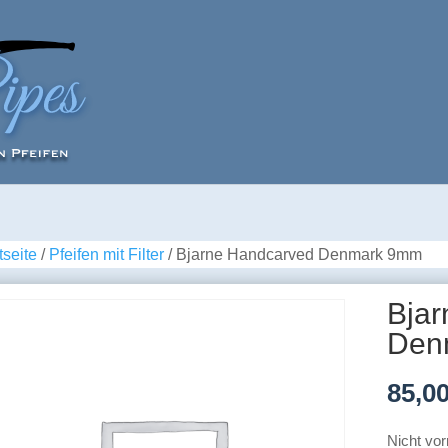
tseite
/
Pfeifen mit Filter
/ Bjarne Handcarved Denmark 9mm
Bja
Den
85,0
Nicht vor