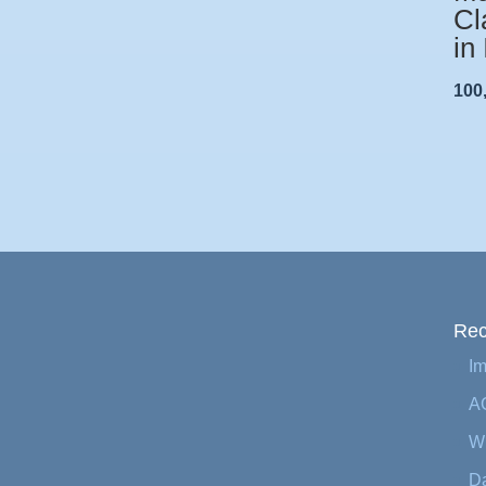
Cl
in
100
Rec
I
A
Wi
Da