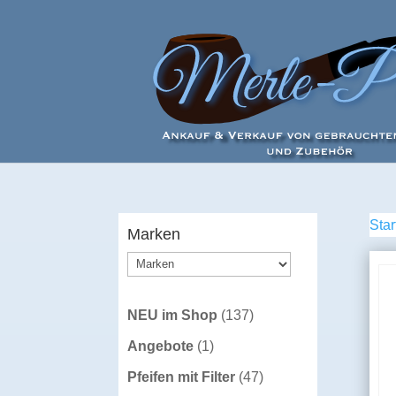
Star
Marken
137
NEU im Shop
137
Produkte
1
Angebote
1
Produkt
47
Pfeifen mit Filter
47